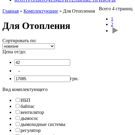
Всего 4 страниц
Главная
»
Комплектующие
»
Для Отопления
1
Для Отопления
2
Сортировать по:
Цена от/до:
-
грн.
Вид комплектующего
ИБП
байпас
вентилятор
дымосос
дымоходные системы
регулятор