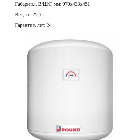
Габариты, В/Ш/Г, мм
:
970х433х451
Вес, кг
:
25,5
Гарантия, лет
:
24