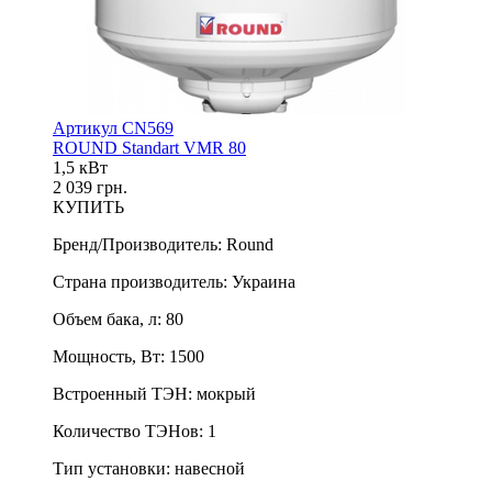
Артикул CN569
ROUND Standart VMR 80
1,5 кВт
2 039 грн.
КУПИТЬ
Бренд/Производитель
:
Round
Страна производитель
:
Украина
Объем бака, л
:
80
Мощность, Вт
:
1500
Встроенный ТЭН
:
мокрый
Количество ТЭНов
:
1
Тип установки
:
навесной