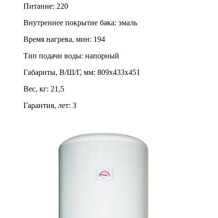
Питание
:
220
Внутреннее покрытие бака
:
эмаль
Время нагрева, мин
:
194
Тип подачи воды
:
напорный
Габариты, В/Ш/Г, мм
:
809х433х451
Вес, кг
:
21,5
Гарантия, лет
:
3