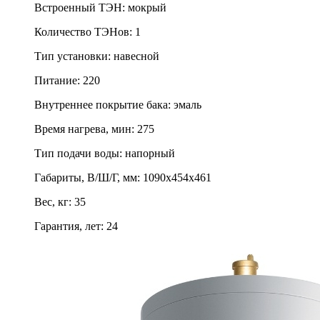
Встроенный ТЭН
:
мокрый
Количество ТЭНов
:
1
Тип установки
:
навесной
Питание
:
220
Внутреннее покрытие бака
:
эмаль
Время нагрева, мин
:
275
Тип подачи воды
:
напорный
Габариты, В/Ш/Г, мм
:
1090х454х461
Вес, кг
:
35
Гарантия, лет
:
24