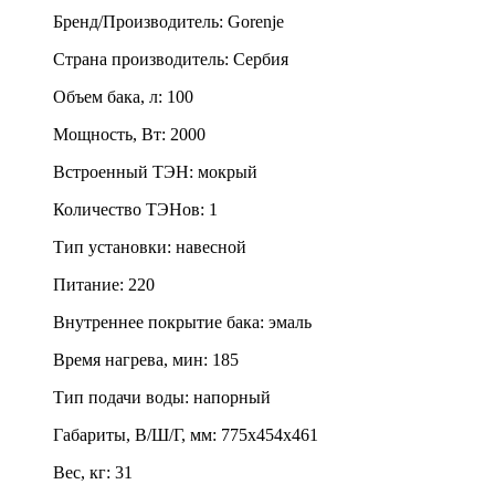
Бренд/Производитель
:
Gorenje
Страна производитель
:
Сербия
Объем бака, л
:
100
Мощность, Вт
:
2000
Встроенный ТЭН
:
мокрый
Количество ТЭНов
:
1
Тип установки
:
навесной
Питание
:
220
Внутреннее покрытие бака
:
эмаль
Время нагрева, мин
:
185
Тип подачи воды
:
напорный
Габариты, В/Ш/Г, мм
:
775х454х461
Вес, кг
:
31