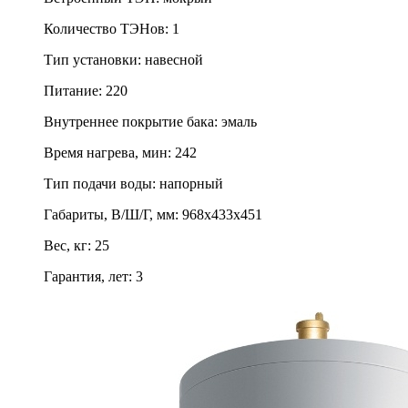
Количество ТЭНов
:
1
Тип установки
:
навесной
Питание
:
220
Внутреннее покрытие бака
:
эмаль
Время нагрева, мин
:
242
Тип подачи воды
:
напорный
Габариты, В/Ш/Г, мм
:
968х433х451
Вес, кг
:
25
Гарантия, лет
:
3