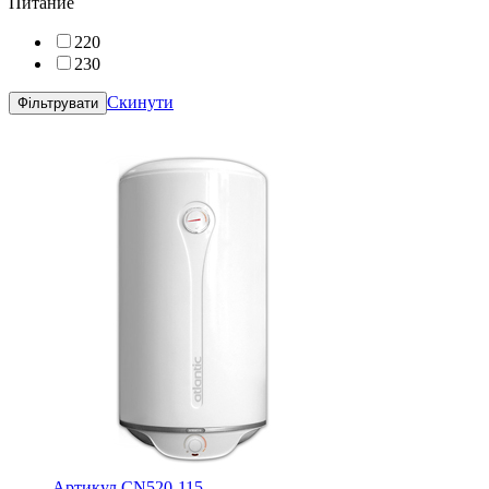
Питание
220
230
Скинути
Артикул CN520-115