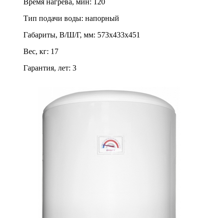
Время нагрева, мин
:
120
Тип подачи воды
:
напорный
Габариты, В/Ш/Г, мм
:
573х433х451
Вес, кг
:
17
Гарантия, лет
:
3