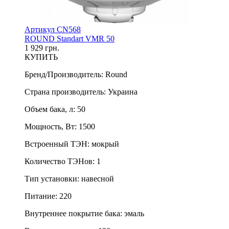
Артикул CN568
ROUND Standart VMR 50
1 929 грн.
КУПИТЬ
Бренд/Производитель
:
Round
Страна производитель
:
Украина
Объем бака, л
:
50
Мощность, Вт
:
1500
Встроенный ТЭН
:
мокрый
Количество ТЭНов
:
1
Тип установки
:
навесной
Питание
:
220
Внутреннее покрытие бака
:
эмаль