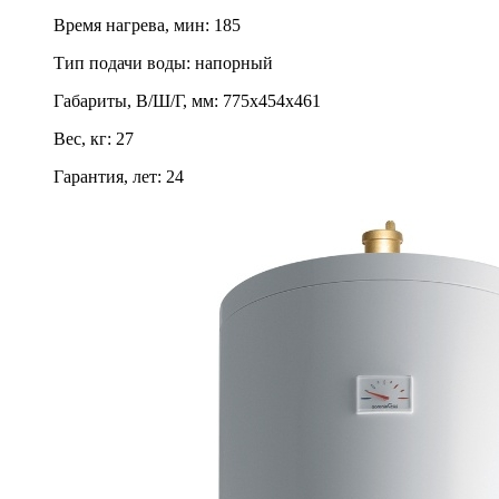
Время нагрева, мин
:
185
Тип подачи воды
:
напорный
Габариты, В/Ш/Г, мм
:
775х454х461
Вес, кг
:
27
Гарантия, лет
:
24