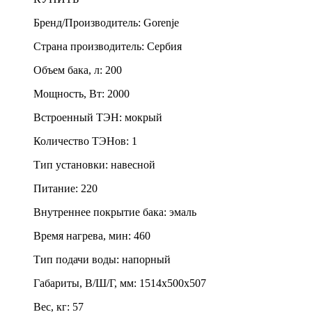
Бренд/Производитель
:
Gorenje
Страна производитель
:
Сербия
Объем бака, л
:
200
Мощность, Вт
:
2000
Встроенный ТЭН
:
мокрый
Количество ТЭНов
:
1
Тип установки
:
навесной
Питание
:
220
Внутреннее покрытие бака
:
эмаль
Время нагрева, мин
:
460
Тип подачи воды
:
напорный
Габариты, В/Ш/Г, мм
:
1514х500х507
Вес, кг
:
57