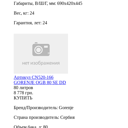
Габариты, В/Ш/Г, мм
:
690х420х445
Вес, кг
:
24
Гарантия, лет
:
24
Артикул CN520-166
GORENJE OGB 80 SE DD
80 литров
8 778 грн.
КУПИТЬ
Бренд/Производитель
:
Gorenje
Страна производитель
:
Сербия
Объем бака, л
:
80