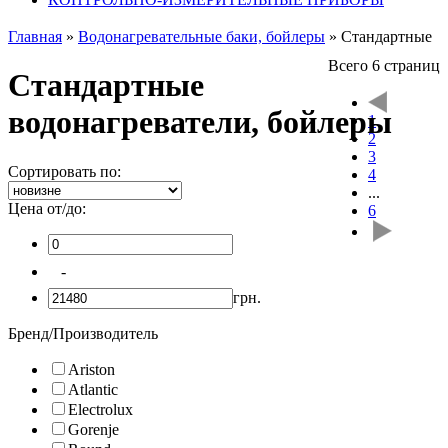
Главная
»
Водонагревательные баки, бойлеры
»
Стандартные
Всего 6 страниц
Стандартные
водонагреватели, бойлеры
1
2
3
Сортировать по:
4
...
Цена от/до:
6
-
грн.
Бренд/Производитель
Ariston
Atlantic
Electrolux
Gorenje