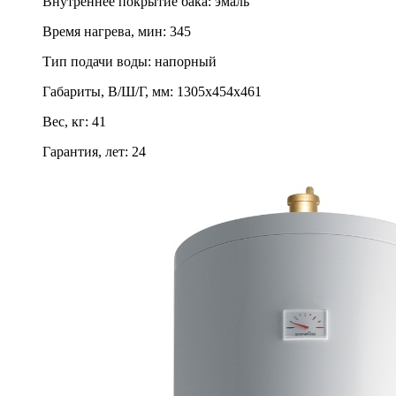
Внутреннее покрытие бака
:
эмаль
Время нагрева, мин
:
345
Тип подачи воды
:
напорный
Габариты, В/Ш/Г, мм
:
1305х454х461
Вес, кг
:
41
Гарантия, лет
:
24