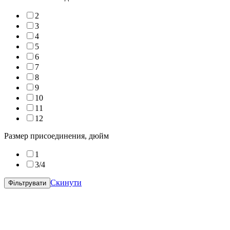
2
3
4
5
6
7
8
9
10
11
12
Размер присоединения, дюйм
1
3/4
Скинути