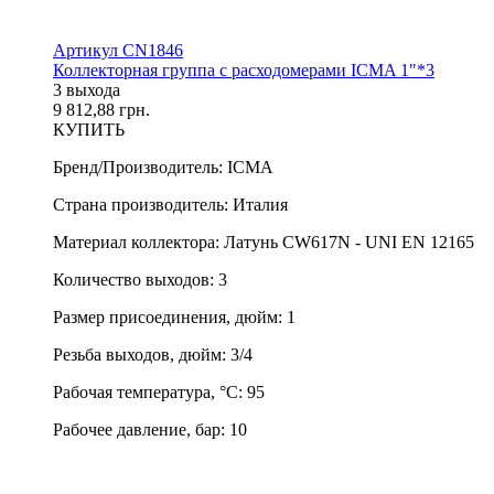
Артикул CN1846
Коллекторная группа с расходомерами ICMA 1"*3
3 выхода
9 812,88 грн.
КУПИТЬ
Бренд/Производитель
:
ICMA
Страна производитель
:
Италия
Материал коллектора
:
Латунь CW617N - UNI EN 12165
Количество выходов
:
3
Размер присоединения, дюйм
:
1
Резьба выходов, дюйм
:
3/4
Рабочая температура, °С
:
95
Рабочее давление, бар
:
10