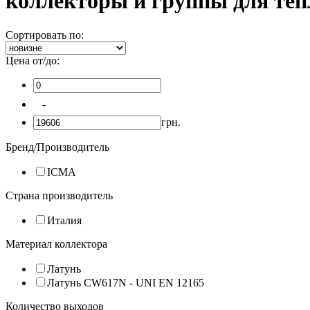
коллекторы и группы для те
Сортировать по:
Цена от/до:
-
грн.
Бренд/Производитель
ICMA
Страна производитель
Италия
Материал коллектора
Латунь
Латунь CW617N - UNI EN 12165
Количество выходов