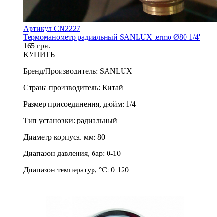
Артикул CN2227
Термоманометр радиальный SANLUX termo Ø80 1/4'
165 грн.
КУПИТЬ
Бренд/Производитель
:
SANLUX
Страна производитель
:
Китай
Размер присоединения, дюйм
:
1/4
Тип установки
:
радиальный
Диаметр корпуса, мм
:
80
Диапазон давления, бар
:
0-10
Диапазон температур, °С
:
0-120