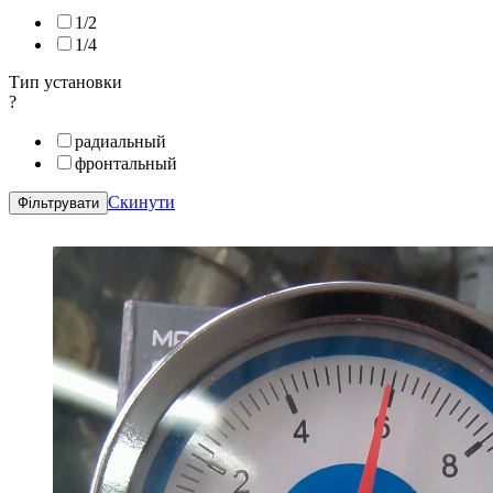
1/2
1/4
Тип установки
?
радиальный
фронтальный
Скинути