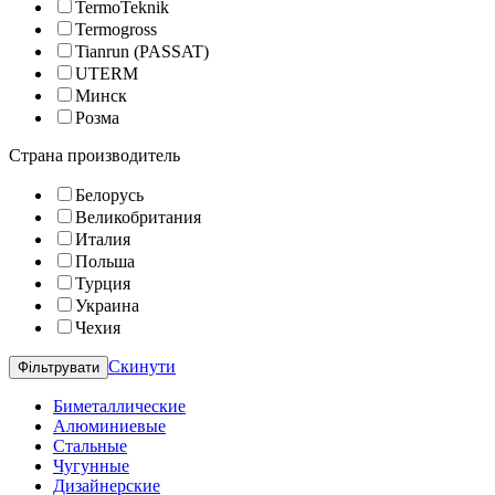
TermoTeknik
Termogross
Tianrun (PASSAT)
UTERM
Минск
Розма
Страна производитель
Белорусь
Великобритания
Италия
Польша
Турция
Украина
Чехия
Скинути
Биметаллические
Алюминиевые
Стальные
Чугунные
Дизайнерские