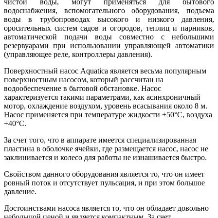
чистой воды, могут применяться для бытового
водоснабжения, вспомогательного оборудования, подъема
воды в трубопроводах высокого и низкого давления,
оросительных систем садов и огородов, теплиц и парников,
автоматической подачи воды совместно с небольшими
резервуарами при использовании управляющей автоматики
(управляющее реле, контроллеры давления).
Поверхностный насос Aquatica является весьма популярным
поверхностным насосом, который рассчитан на
водообеспечение в бытовой обстановке. Насос
характеризуется такими параметрами, как асинхроничный
мотор, охлаждение воздухом, уровень всасывания около 8 м.
Насос применяется при температуре жидкости +50°С, воздуха
+40°С.
За счет того, что в аппарате имеется специализированная
пластина в оболочке ячейки, где размещается насос, насос не
заклинивается и колесо для работы не изнашивается быстро.
Свойством данного оборудования является то, что он имеет
ровный поток и отсутствует пульсация, и при этом большое
давление.
Достоинствами насоса является то, что он обладает довольно
небольшой ценой и является компактным. За счет