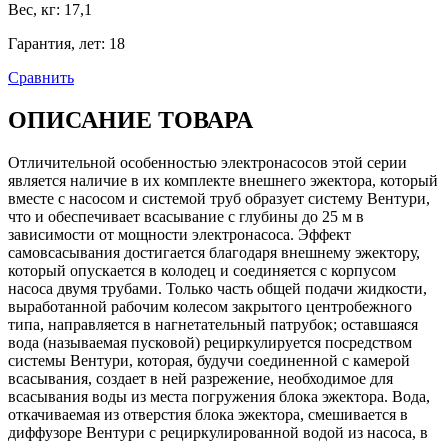
Вес, кг
:
17,1
Гарантия, лет
:
18
Сравнить
ОПИСАНИЕ ТОВАРА
Отличительной особенностью электронасосов этой серии
является наличие в их комплекте внешнего эжектора, который
вместе с насосом и системой труб образует cистему Вентури,
что и обеспечивает всасывание с глубины до 25 м в
зависимости от мощности электронасоса. Эффект
самовсасывания достигается благодаря внешнему эжектору,
который опускается в колодец и соединяется с корпусом
насоса двумя трубами. Только часть общей подачи жидкости,
выработанной рабочим колесом закрытого центробежного
типа, направляется в нагнетательный патрубок; оставшаяся
вода (называемая пусковой) рециркулируется посредством
системы Вентури, которая, будучи соединенной с камерой
всасывания, создает в ней разрежение, необходимое для
всасывания воды из места погружения блока эжектора. Вода,
откачиваемая из отверстия блока эжектора, смешивается в
диффузоре Вентури с рециркулированной водой из насоса, в