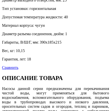
Диаметр выходного отверстия, мм
:
25
Тип установки
:
горизонтальная
Допустимая температура жидкости
:
40
Материал корпуса
:
чугун
Диаметр разъема соединения, дюйм
:
1
Габариты, В/Ш/Г, мм
:
390x185x215
Вес, кг
:
10,15
Гарантия, лет
:
18
Сравнить
ОПИСАНИЕ ТОВАРА
Насосы данной серии предназначены для перекачивания
чистой воды, могут применяться для бытового
водоснабжения, вспомогательного оборудования, подъема
воды в трубопроводах высокого и низкого давления,
оросительных систем садов и огородов, теплиц и парников,
автоматической подачи воды совместно с небольшими