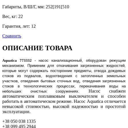
Габариты, В/Ш/Г, мм
:
252[191[510
Вес, кг
:
22
Гарантия, лет
:
12
Сравнить
ОПИСАНИЕ ТОВАРА
Aquatica 773332 -
насос канализационный, оборудован режущим
механизмом. Применим для откачивания загрязненных жидкостей,
которые могут содержать посторонние предметы, отвода дождевых
стоков из подвалов, водоотведения с затопленных земельных
участков, отведения бытовых сточных вод, отведения загрязненных
стоков в технологических процессах, перекачивания воды на
Насос снабжен
небольших очистных сооружениях.
автоматическим поплавковым выключателем и способен
работать в автоматическом режиме. Насос Aquatica отличается
невысокой стоимостью, высокой надежностью и простотой
эксплуатации.
+38 050 038 1335
+38 099 495 2944