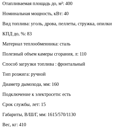
Отапливаемая площадь до, м²
:
400
Номинальная мощность, кВт
:
40
Вид топлива
:
уголь, дрова, пеллеты, стружка, опилки
КПД до, %
:
83
Материал теплообменника
:
сталь
Полезный объем камеры сгорания, л
:
110
Способ загрузки топлива
:
фронтальный
Тип розжига
:
ручной
Диаметр дымохода, мм
:
160
Подключение к электросети
:
есть
Срок службы, лет
:
15
Габариты, В/Ш/Г, мм
:
1615/570/1130
Вес, кг
:
410