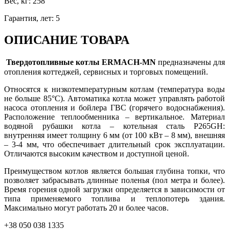
Вес, кг
:
258
Гарантия, лет
:
5
ОПИСАНИЕ ТОВАРА
Твердотопливные котлы ERMACH-MN
п
редназначены для
отопления коттеджей, сервисных и торговых помещений.
Относятся к низкотемпературным котлам (температура воды
не больше 85°С). Автоматика котла может управлять работой
насоса отопления и бойлера ГВС (горячего водоснабжения).
Расположение теплообменника – вертикальное. Материал
водяной рубашки котла – котельная сталь P265GH:
внутренняя имеет толщину 6 мм (от 100 кВт – 8 мм), внешняя
– 3-4 мм, что обеспечивает длительный срок эксплуатации.
Отличаются высоким качеством и доступной ценой.
Преимуществом котлов является большая глубина топки, что
позволяет забрасывать длинные поленья (пол метра и более).
Время горения одной загрузки определяется в зависимости от
типа применяемого топлива и теплопотерь здания.
Максимально могут работать 20 и более часов.
+38 050 038 1335