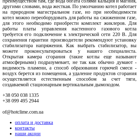
преимуществом там, где вода богата солями кальция и магния,
другими словами, вода жесткая. По умолчанию котел работает
на природном магистральном газе, но при необходимости
котел можно переоборудовать для работы на сжиженном газе,
для этого необходимо приобрести комплект жиклеров. Для
работы платы управления настенного газового котла
требуется его подключение к электрической сети 220 В. Для
сохранения гарантии производители рекомендуют установку
стабилизатора напряжения. Как выбрать стабилизатор, вы
можете проконсультироваться у нашего специалиста.
Открытая камера сгорания (такие котлы еще называют
атмосферными) подразумевает, не так как обычно думают -
видимость пламени, а способ образования горючей смеси -
воздух берется из помещения, а удаление продуктов сгорания
осуществляется естественным способом за счет тяги,
создаваемой стационарным вертикальным дымоходом.
+38 050 038 1335
+38 099 495 2944
of@hotclime.com.ua
оплата и доставка
контакты
наши акции