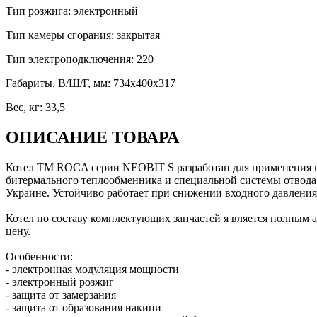
Тип розжига
:
электронный
Тип камеры сгорания
:
закрытая
Тип электроподключения
:
220
Габариты, В/Ш/Г, мм
:
734x400x317
Вес, кг
:
33,5
ОПИСАНИЕ ТОВАРА
Котел ТМ ROCA серии NEOBIT S разработан для применения в
битермального теплообменника и специальной системы отвода 
Украине. Устойчиво работает при снижении входного давления 
Котел по составу комплектующих запчастей я вляется полным
цену.
Особенности:
- электронная модуляция мощности
- электронный розжиг
- защита от замерзания
- защита от образования накипи