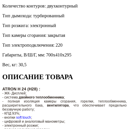
Количество контуров
:
двухконтурный
Тип дымохода
:
турбированный
Тип розжига
:
электронный
Тип камеры сгорания
:
закрытая
Тип электроподключения
:
220
Габариты, В/Ш/Г, мм
:
700х410х295
Вес, кг
:
30,5
ОПИСАНИЕ ТОВАРА
ATRON H 24 (H28) :
- ЖК- Дисплей;
- система
двойного теплообменника
;
- полная изоляция камеры сгорания, горелки, теплообменника,
расширительного бака,
вентилятора
, что обеспечивает предельно
беззвучную работу;
- КПД 93%;
- кнопки
soft touch
;
- цифровой и аналоговый манометры;
- электронный розжиг;