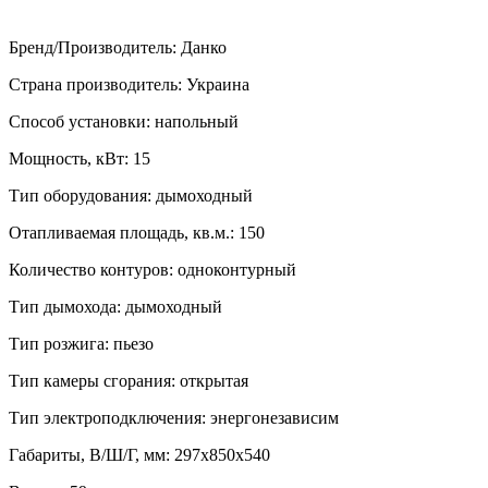
Бренд/Производитель
:
Данко
Страна производитель
:
Украина
Способ установки
:
напольный
Мощность, кВт
:
15
Тип оборудования
:
дымоходный
Отапливаемая площадь, кв.м.
:
150
Количество контуров
:
одноконтурный
Тип дымохода
:
дымоходный
Тип розжига
:
пьезо
Тип камеры сгорания
:
открытая
Тип электроподключения
:
энергонезависим
Габариты, В/Ш/Г, мм
:
297х850х540