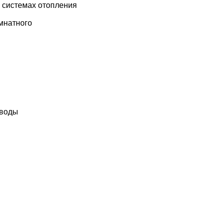
х системах отопления
мнатного
 воды