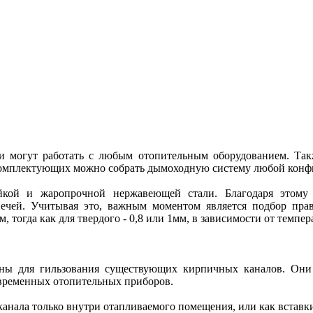
и могут работать с любым отопительным оборудованием. Та
з комплектующих можно собрать дымоходную систему любой конф
йкой и жаропрочной нержавеющей стали. Благодаря этому
ечей. Учитывая это, важным моментом является подбор пр
м, тогда как для твердого - 0,8 или 1мм, в зависимости от темп
ны для гильзования существующих кирпичных каналов. Он
овременных отопительных приборов.
анала только внутри отапливаемого помещения, или как вставк